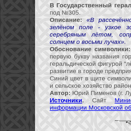
В Государственный герал
под №305.
Описание:
«В рассечённ
зелёном поле - узкое з
серебряным лётом, соп
солнцем о восьми лучах».
Обоснование символики:
первую букву названия го
геральдической фигурой "л
развитие в городе предпр
Синий цвет в щите символи
и сельское хозяйство район
Автор:
Юрий Пименов (г. Л
Источники
.
Сайт
Мини
информации Московской о