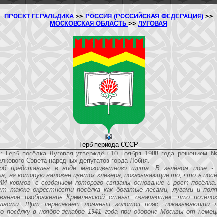
ПРОЕКТ ГЕРАЛЬДИКА
>>
РОССИЯ (РОССИЙСКАЯ ФЕДЕРАЦИЯ)
>>
МОСКОВСКАЯ ОБЛАСТЬ
>>
ЛУГОВАЯ
Герб периода СССР
:
Герб посёлка Луговая утверждён 10 ноября 1988 года решением 
елкового Совета народных депутатов горда Лобня.
ерб представлен в виде многоцветного щита. В зелёном поле - 
га, на которую наложен цветок клевера, показывающие то, что в посё
И кормов, с созданием которого связаны основание и рост посёлка
ет также окрестности посёлка как богатые лесами, лугами и пол
ванное изображение Кремлёвской стены, означающее, что посёлок
бласти. Щит пересекает ломаный золотой пояс, показывающий 
о посёлку в ноябре-декабре 1941 года при обороне Москвы от неме