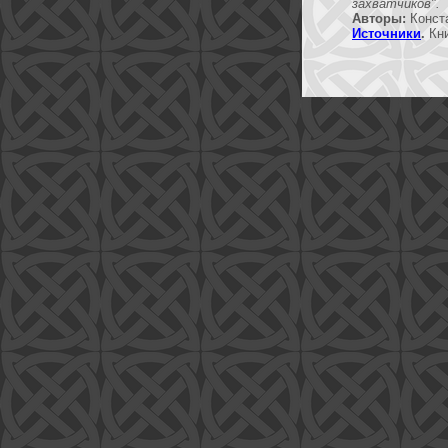
захватчиков".
Авторы:
Конст
Источники
.
Кни