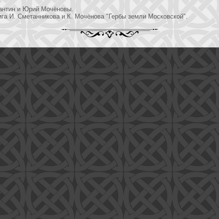
антин и Юрий Мочёновы.
га И. Сметанникова и К. Мочёнова "Гербы земли Московской".