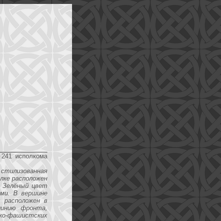
№241 исполкома
стилизованная
лке расположен
. Зелёный цвет
ями. В вершине
 расположен в
линию фронта,
цко-фашистских