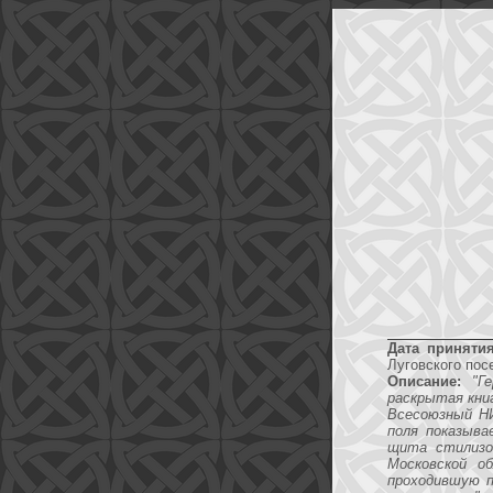
Дата принятия
Луговского пос
Описание:
"Г
раскрытая кни
Всесоюзный НИ
поля показыва
щита стилизо
Московской о
проходившую п