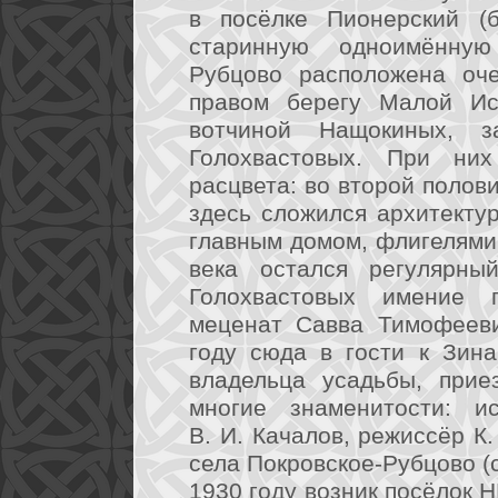
в посёлке Пионерский (б
старинную одноимённую
Рубцово расположена оч
правом берегу Малой Ис
вотчиной Нащокиных, 
Голохвастовых. При них
расцвета: во второй полови
здесь сложился архитекту
главным домом, флигелями,
века остался регулярны
Голохвастовых имение 
меценат Савва Тимофееви
году сюда в гости к Зин
владельца усадьбы, прие
многие знаменитости: и
В. И. Качалов, режиссёр К.
села Покровское-Рубцово (
1930 году возник посёлок Н