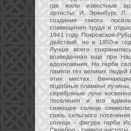
где жили известные арх
артисты: И. Эренбург, Л.
создания такого посёл
совмещения труда и отдых
1941 году Покровское-Руб
действий, но в 1950-е го
Лучше всего сохранилась
возведённая ещё при Нащ
вдохновения. На гербе сел
памяти тех великих людей 
этих местах. Венчающи
подобные пламени лучины,
серебряные лучи косвенно
поселения и его админи
сияющее солнце символиз
связь сельского поселени
солнце - фигура герба Ис
Серебро - символ чистоты,