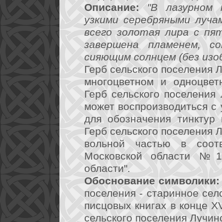
Описание:
"В лазурном 
узкими серебряными луча
всего золотая лира с пя
завершена пламенем, со
сияющим солнцем (без изо
Герб сельского поселения 
многоцветном и одноцвет
Герб сельского поселения
может воспроизводиться с
для обозначения тинктур 
Герб сельского поселения 
вольной частью в соот
Московской области №18
области".
Обоснование символики:
поселения - старинное сел
писцовых книгах в конце X
сельского поселения Лучин