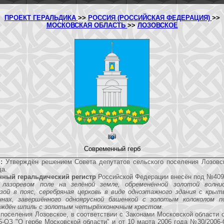
ПРОЕКТ ГЕРАЛЬДИКА
>>
РОССИЯ (РОССИЙСКАЯ ФЕДЕРАЦИЯ)
>>
МОСКОВСКАЯ ОБЛАСТЬ
>>
ЛОЗОВСКОЕ
Современный герб
:
Утверждён решением Совета депутатов сельского поселения Лозовс
да.
нный геральдический регистр
Российской Федерации внесён под №409
 лазоревом поле на зелёной земле, обременённой золотой волни
озой в пояс, серебряная церковь в виде одноэтажного здания с кры
нах, завершённого одноярусной башенкой с золотым колоколом п
ждён шпиль с золотым четырёхконечным крестом.
 поселения Лозовское, в соответствии с Законами Московской области 
-ОЗ "О гербе Московской области" и от 10 марта 2006 года №30/2006