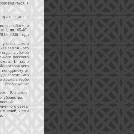
роизводиться в
у краю щита с
по разработке и
II, пп. 45-46),
8.06.2006 года
 уголке земли
кая земля - это
егенды глубокой
икого русского
жского. В селе
 Животворящего
м неподалеку от
да гласит, что
е храма в гербе
. Изображение
рама. В храмах,
х убранства.
ласной.
лнечного света,
ремлений, чести
а.