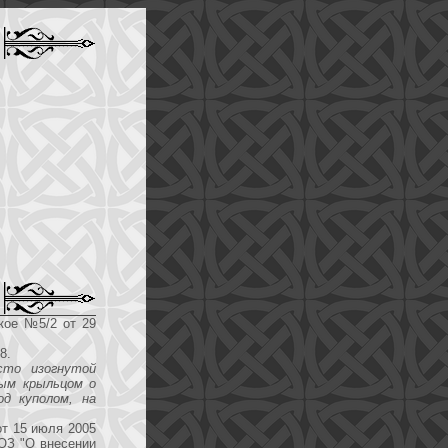
кое №5/2 от 29
8.
сто изогнутой
тым крыльцом о
од куполом, на
от 15 июля 2005
-ОЗ "О внесении