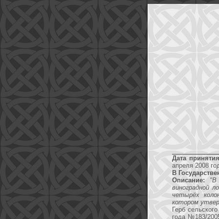
Дата принятия
апреля 2008 го
В Государстве
Описание:
"В
виноградной л
четырёх колон
котором утвер
Герб сельского
года №183/2005