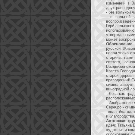
изменений в З
двух равнодоп
- без вольной ч
- с вольной 
воспроизведённ
Герб сельского
использованию 
утверждёнными
может воспроиз
Обоснование 
русской. Живоп
целая эпоха ст
старины, памя
святого, осно
Воздвиженском
Креста Господн
старой деревя
преподобный Се
символизируе
виноградной ло
- Лоза как тра
расположенных 
- Изображение 
Серебро - симв
тепла, благода
и благородства
Авторская гру
идея: Татьяна Б
художник и ком
обоснование си