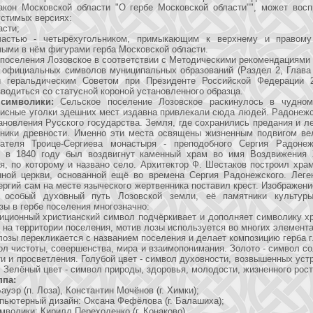
акон Московской области "О гербе Московской области"", может восп
устимых версиях:
асти;
частью - четырёхугольником, примыкающим к верхнему и правом
ыми в нём фигурами герба Московской области.
 поселения Лозовское в соответствии с Методическими рекомендациями 
официальных символов муниципальных образований (Раздел 2, Глава VI
 геральдическим Советом при Президенте Российской Федерации 2
водиться со статусной короной установленного образца.
символики:
Сельское поселение Лозовское раскинулось в чудном
исные уголки здешних мест издавна привлекали сюда людей. Радонежс
ановления Русского государства. Земля, где сохранились предания и л
тники древности. Именно эти места освящены жизненным подвигом вел
вателя Троице-Сергиева монастыря - преподобного Сергия Радоне
 в 1840 году был воздвигнут каменный храм во имя Воздвижения
я, по которому и названо село. Архитектор Ф. Шестаков построил хра
нной церкви, основанной ещё во времена Сергия Радонежского. Леген
ргий сам на месте языческого жертвенника поставил крест. Изображени
т особый духовный путь Лозовской земли, её памятники культуры
зы в гербе поселения многозначно:
диционный христианский символ подчёркивает и дополняет символику х
на территории поселения, мотив лозы используется во многих элемента
лозы перекликается с названием поселения и делает композицию герба г
ол чистоты, совершенства, мира и взаимопонимания. Золото - символ со
ти и просветления. Голубой цвет - символ духовности, возвышенных уст
. Зелёный цвет - символ природы, здоровья, молодости, жизненного рост
ппа:
ауэр (п. Лоза), Константин Мочёнов (г. Химки);
пьютерный дизайн: Оксана Фефёлова (г. Балашиха);
мволики: Кирилл Переходенко (г. Конаково).