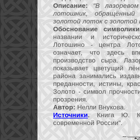
Описание:
"В лазоревом
лотошник, обращённый
золотой лоток с золотой 
Обоснование символики
названии и историческ
Лотошино - центра Лото
означает, что здесь в
производство сыра. Лазо
показывает цветущий лён
района занимались издавн
преданности, истины, кра
Золото - символ прочности
прозрения.
Автор:
Нелли Внукова.
Источники
.
Книга Ю. Ко
современной России".