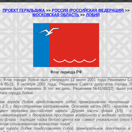
ПРОЕКТ ГЕРАЛЬДИКА
>>
РОССИЯ (РОССИЙСКАЯ ФЕДЕРАЦИЯ)
>>
МОСКОВСКАЯ ОБЛАСТЬ
>>
ЛОБНЯ
Флаг периода РФ
:
Флаг города Лобни был утверждён 12 июля 2001 года Решением Со
№85/11. 9 октября 2003 года, Решением Совета депутатов города 
шение было отменено. В тот же день, Решением №41/482[2], было ут
аге города Лобня.
лаг города Лобня представляет собой прямоугольное полотнище
 2:3, с двухсторонним изображением. Основная часть (4/5) - красная 
вет героизма российского народа. Другая часть флага (1/5) - 
символизирует о бескрайних просторах воздушного и водного простр
и флага - парящая чайка белого цвета как символ уникального озера 
елая стилизованная волнистая линия".
лаг города Лобня представляет собой прямоугольное полотнище в