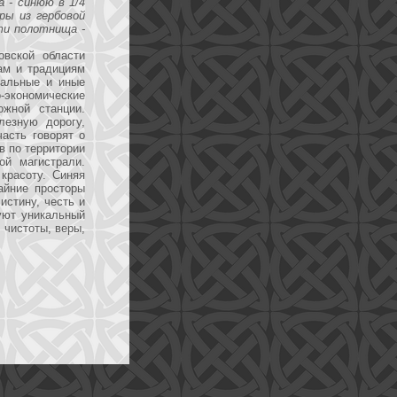
а - синюю в 1/4
ры из гербовой
сти полотнища -
овской области
лам и традициям
нальные и иные
о-экономические
ожной станции.
лезную дорогу,
асть говорят о
в по территории
й магистрали.
красоту. Синяя
айние просторы
истину, честь и
уют уникальный
 чистоты, веры,