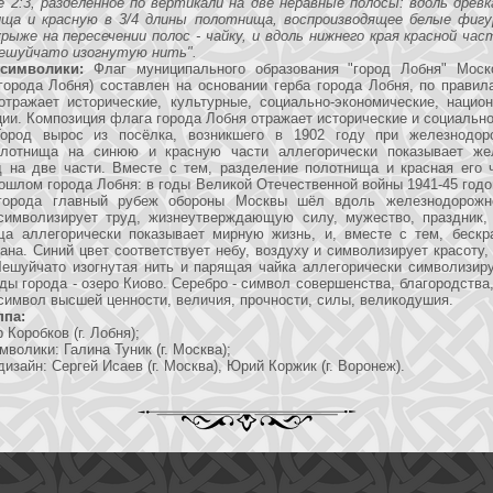
 2:3, разделенное по вертикали на две неравные полосы: вдоль древк
ща и красную в 3/4 длины полотнища, воспроизводящее белые фигу
крыже на пересечении полос - чайку, и вдоль нижнего края красной ча
ешуйчато изогнутую нить".
символики:
Флаг муниципального образования "город Лобня" Моск
города Лобня) составлен на основании герба города Лобня, по прави
 отражает исторические, культурные, социально-экономические, нацио
ии. Композиция флага города Лобня отражает исторические и социальн
Город вырос из посёлка, возникшего в 1902 году при железнодор
лотнища на синюю и красную части аллегорически показывает же
 на две части. Вместе с тем, разделение полотнища и красная его ч
ошлом города Лобня: в годы Великой Отечественной войны 1941-45 годо
 города главный рубеж обороны Москвы шёл вдоль железнодорожно
символизирует труд, жизнеутверждающую силу, мужество, праздник, 
ща аллегорически показывает мирную жизнь, и, вместе с тем, бескр
ана. Синий цвет соответствует небу, воздуху и символизирует красоту, 
Чешуйчато изогнутая нить и парящая чайка аллегорически символизир
ды города - озеро Киово. Серебро - символ совершенства, благородства,
 символ высшей ценности, величия, прочности, силы, великодушия.
ппа:
Коробков (г. Лобня);
волики: Галина Туник (г. Москва);
изайн: Сергей Исаев (г. Москва), Юрий Коржик (г. Воронеж).