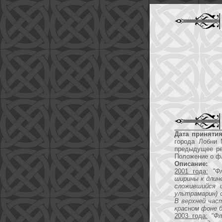
Дата принятия
города Лобни 
предыдущее ре
Положение о фл
Описание:
2001 года:
"Ф
ширины к длине
сложившийся ц
ультрамарин) 
В верхней част
красном фоне б
2003 года:
"Ф