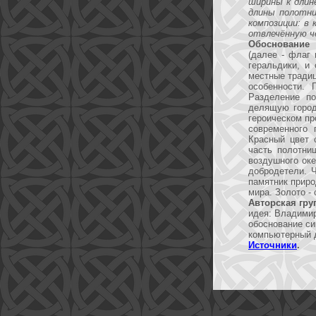
ширины к длине
длины полотни
композиции: в 
отвлечённую ч
Обоснование 
(далее - флаг 
геральдики, и
местные традиц
особенности. 
Разделение по
делящую город
героическом пр
современного
Красный цвет 
часть полотни
воздушного оке
добродетели. 
памятник приро
мира. Золото -
Авторская гру
идея: Владимир 
обоснование сим
компьютерный д
Источники
.