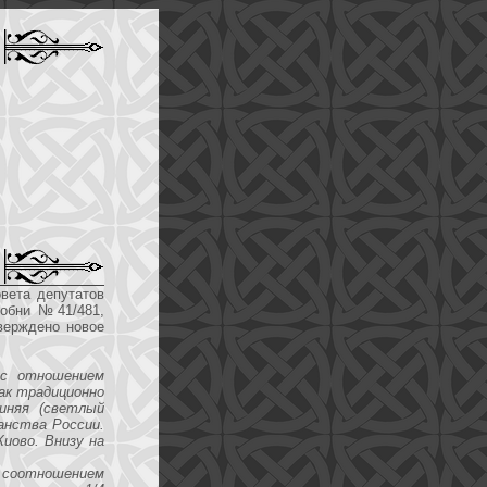
вета депутатов
Лобни №41/481,
верждено новое
 с отношением
как традиционно
синяя (светлый
анства России.
Киово. Внизу на
 соотношением