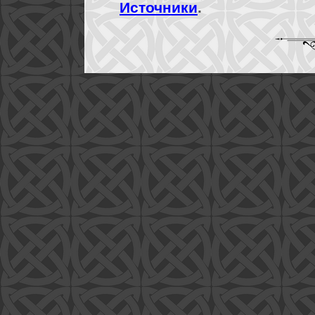
Источники
.