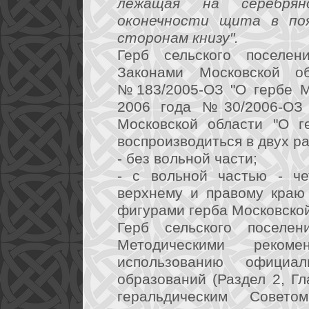
лежащая на серебрян
оконечности щита в поя
сторонам книзу".
Герб сельского поселен
Законами Московской 
№183/2005-ОЗ "О гербе М
2006 года №30/2006-ОЗ 
Московской области "О г
воспроизводиться в двух р
- без вольной части;
- с вольной частью - че
верхнему и правому краю
фигурами герба Московской
Герб сельского поселен
Методическими реком
использованию официа
образований (Раздел 2, Гла
геральдическим Совет