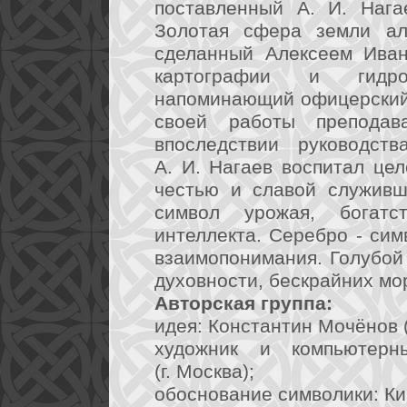
поставленный А. И. Нага
Золотая сфера земли алл
сделанный Алексеем Иван
картографии и гидро
напоминающий офицерский 
своей работы препода
впоследствии руководст
А. И. Нагаев воспитал це
честью и славой служивш
символ урожая, богатс
интеллекта. Серебро - сим
взаимопонимания. Голубой 
духовности, бескрайних мо
Авторская группа:
идея: Константин Мочёнов (
художник и компьютерн
(г. Москва);
обоснование символики: Кир