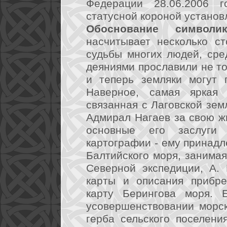
Федерации 28.06.2006 г
статусной короной установ
Обоснование символик
насчитывает несколько с
судьбы многих людей, сре
деяниями прославили не то
и теперь земляки могут 
Наверное, самая яркая 
связанная с Лаговской зем
Адмирал Нагаев за свою жи
основные его заслуги
картографии - ему принадл
Балтийского моря, занима
Северной экспедиции, А.
карты и описания прибре
карту Берингова моря. 
усовершенствовании морск
герба сельского поселени