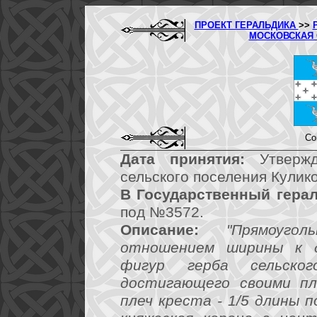
ПРОЕКТ ГЕРАЛЬДИКА
>>
МОСКОВСКАЯ
Со
Дата принятия:
Утвержд
сельского поселения Кулик
В Государственный герал
под №3572.
Описание:
"Прямоуг
отношением ширины к д
фигур герба сельског
достигающего своими пл
плеч креста - 1/5 длины 