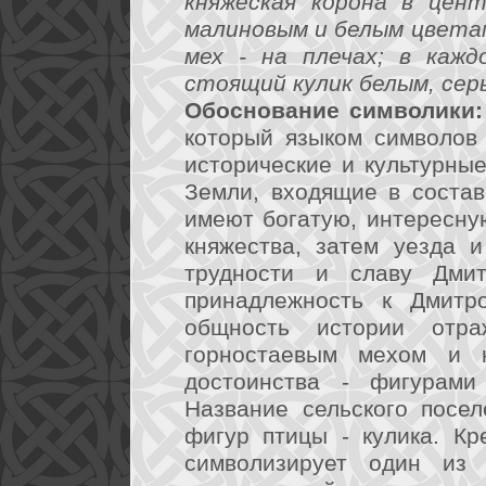
княжеская корона в цент
малиновым и белым цвета
мех - на плечах; в кажд
стоящий кулик белым, сер
Обоснование символики:
который языком символов
исторические и культурные
Земли, входящие в состав
имеют богатую, интересну
княжества, затем уезда 
трудности и славу Дмит
принадлежность к Дмитро
общность истории отр
горностаевым мехом и к
достоинства - фигурами
Название сельского посе
фигур птицы - кулика. Кр
символизирует один из 