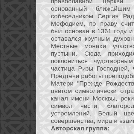
православной церкви. 
основанный ближайшим
собеседником Сергия Рад
Мефодием, по праву счит
был основан в 1361 году и
оставался крупным духов
Местные монахи участв
пустыни. Сюда приход
поклониться чудотворны
частица Ризы Господней, 
Предтечи работы преподоб
Матери "Прежде Рождеств
цветом символически отр
канал имени Москвы, реки
символ чести, благород
устремлений. Белый цве
совершенства, мира и вза
Авторская группа: