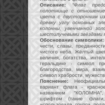
Описание:
"Флаг пред
полотнище с отношением
цвета с двусторонним из
древку углу основных эл
колонны, увенчанной зо
шестилучевыми звёздами п
Обоснование символики:
чести, славы, преданност
чистого неба. Жёлтый цвет
величия, богатства, инте
геральдике - символ про
благородства, мира, взаи
символ храбрости, мужеств
Пояснение:
Неофициальн
вариант флага - красно
названием "КОЛОМНА",
шрифтом (такие флаги
использовала группа под