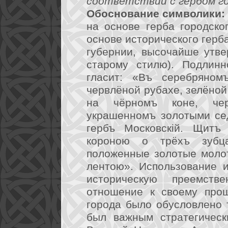
соответствии с гербом го
Обоснование символики:
на основе герба городско
основе исторического герб
губернии, высочайше утве
старому стилю). Подлинн
гласит: «Въ серебряномъ
червлёной рубахе, зелёной
на чёрномъ коне, че
украшенномъ золотыми се
гербъ Московскiй. Щитъ
короною о трёхъ зубц
положенные золотые моло
лентою». Использование и
историческую преемств
отношение к своему прош
города было обусловлено 
был важным стратегическ