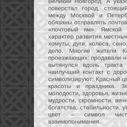
Великий Новгород. А указ
поверстал город, стоящи
между Москвой и Петерб
обязаны отправлять почтов
«почтовый ям». Ямской 
характер развития местных
хомуты, дуги, колёса, сено
дело. Многие жители К
проезжающих: продавали н
вытянулся вдоль тракта 
наилучший контакт с дор
символизируют: Красный цв
красоты и праздника. З
молодости, здоровья, жизн
мудрости, скромности, веч
богатства, стабильности, 
цвет – символ чист
взаимопонимания.