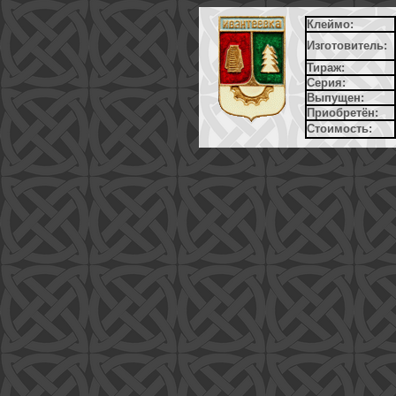
Клеймо:
Изготовитель:
Тираж:
Серия:
Выпущен:
Приобретён:
Стоимость: