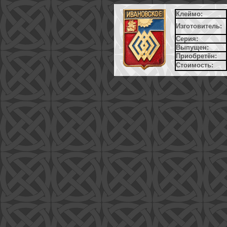
Клеймо:
Изготовитель:
Серия:
Выпущен:
Приобретён:
Стоимость: