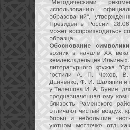
"Методическими реко
использованию официа
образований", утверждён
Президенте России 28.06.
может воспроизводиться со
образца.
Обоснование символики
возник в начале XX века
землевладельцев Ильиных.
литературного кружка "Ср
гостили А. П. Чехов, В.
Данченко, Ф. И. Шаляпин и 
у Телешова И. А. Бунин, дл
предназначенная ему комн
близость Раменского рай
отличают чистый воздух, 
боры) и небольшие чисты
уютном местечке отдыхаю