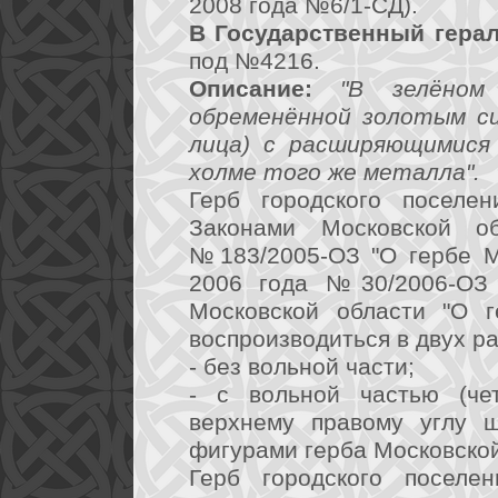
2008 года №6/1-СД).
В Государственный герал
под №4216.
Описание:
"В зелёном
обременённой золотым си
лица) с расширяющимися 
холме того же металла".
Герб городского поселен
Законами Московской 
№183/2005-ОЗ "О гербе М
2006 года №30/2006-ОЗ 
Московской области "О г
воспроизводиться в двух р
- без вольной части;
- с вольной частью (че
верхнему правому углу 
фигурами герба Московской
Герб городского поселе