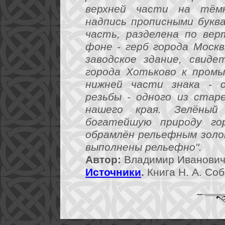
верхней части на тём
надпись прописными букв
часть, разделена по вер
фоне - герб города Моск
заводское здание, свид
города Хотьково к промы
нижней части знака - с
резьбы - одного из стар
нашего края. Зелёны
богатейшую природу го
обрамлён рельефным золо
выполнены рельефно".
Автор:
Владимир Иванович
Источники
.
Книга Н. А. Соб