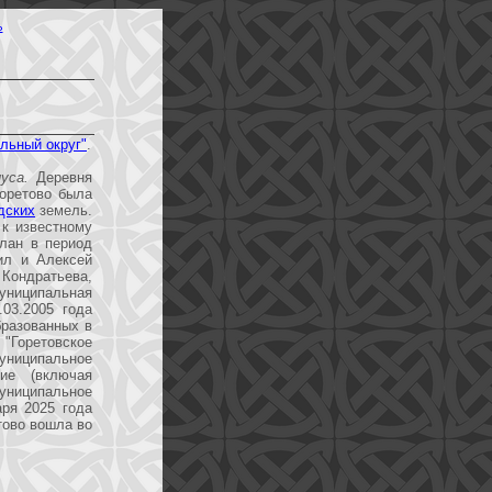
Ь
льный округ"
.
уса.
Деревня
оретово была
дских
земель.
к известному
лан в период
ил и Алексей
Кондратьева,
униципальная
03.2005 года
разованных в
 "Горетовское
униципальное
ие (включая
муниципальное
аря 2025 года
тово вошла во