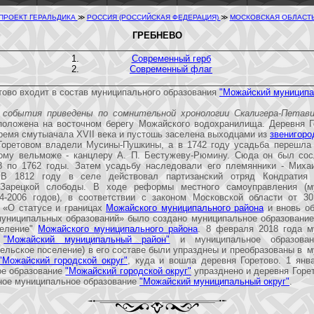
ПРОЕКТ ГЕРАЛЬДИКА
≫
РОССИЯ (РОССИЙСКАЯ ФЕДЕРАЦИЯ)
≫
МОСКОВСКАЯ ОБЛАСТ
ГРЕБНЕВО
Современный герб
Современный флаг
тово входит в состав муниципального образования
"Можайский муниципа
 события приведены по сомнительной хронологии Скалигера-Петави
положена на восточном берегу Можайского водохранилища. Деревня Г
ремя смутыачала XVII века и пустошь заселена выходцами из
звенигоро
Горетовом владели Мусины-Пушкины, а в 1742 году усадьба перешла 
кому вельможе - канцлеру А. П. Бестужеву-Рюмину. Сюда он был сос
8 по 1762 годы. Затем усадьбу наследовали его племянники - Миха
 В 1812 году в селе действовал партизанский отряд Кондратия 
 Зарецкой слободы. В ходе реформы местного самоуправления (м
-2006 годов), в соответствии с законом Московской области от 30.
 «О статусе и границах
Можайского муниципального района
и вновь об
муниципальных образований» было создано муниципальное образование
селение"
Можайского муниципального района
. 8 февраля 2018 года м
е
"Можайский муниципальный район"
и муниципальное образован
сельское поселение) в его составе были упразднеы и преобразованы в 
"Можайский городской округ"
, куда и вошла деревня Горетово. 1 янв
ое образование
"Можайский городской округ"
упразднено и деревня Горе
ное муниципальное образование
"Можайский муниципальный округ"
.