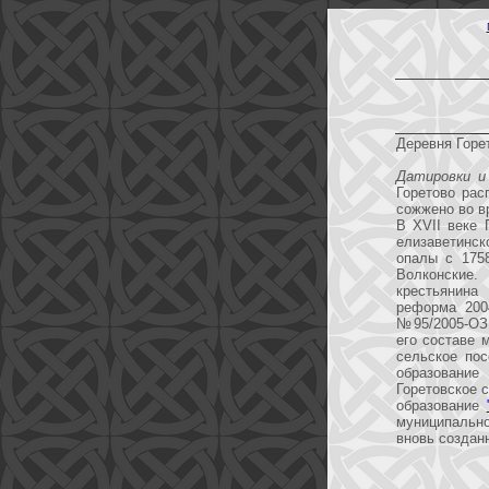
Деревня Горе
Датировки и
Горетово рас
сожжено во в
В XVII веке 
елизаветинс
опалы с 175
Волконские.
крестьянина
реформа 2004
№95/2005-ОЗ
его составе 
сельское по
образовани
Горетовское 
образование
муниципальн
вновь создан