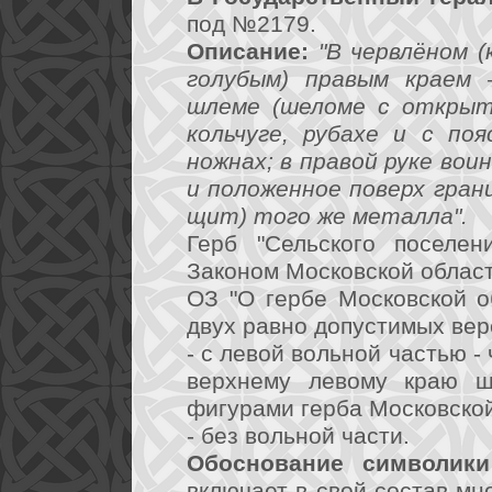
под №2179.
Описание:
"В червлёном (
голубым) правым краем 
шлеме (шеломе с открыто
кольчуге, рубахе и с по
ножнах; в правой руке вои
и положенное поверх грани
щит) того же металла".
Герб "Сельского поселен
Законом Московской област
ОЗ "О гербе Московской о
двух равно допустимых вер
- с левой вольной частью 
верхнему левому краю щ
фигурами герба Московской
- без вольной части.
Обоснование символики
включает в свой состав мн