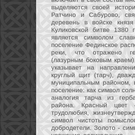
выделяются своей истори
Ратчино и Сабурово, свя
деревень в войске князя
Куликовской битве 1380 
является символом слав
поселение Фединское расп
реки, что отражено ге
(лазурным боковым краем)
указывает на направлени
круглый щит (тарч), дваж
муниципальным районом, в
поселение: как символ солн
аналогия тарча из герба
района. Красный цвет 
трудолюбия, жизнеутверж
символ чистоты помыслов
добродетели. Золото - симв