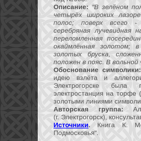
Описание:
"В зелёном по
четырёх широких лазорев
полос; поверх всего -
серебряная лучевидная н
переломленная посереди
окаймлённая золотом; 
золотых бруска, сложен
положен в пояс. В вольной
Обоснование символики
идею взлёта и аллегори
Электрогорске была 
электростанция на торфе (
золотыми линиями символи
Авторская группа:
Алл
(г. Электрогорск), консульта
Источники
.
Книга К. Мо
Подмосковья".