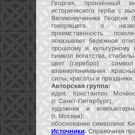
Георгия, пронзённый зм
исторического герба с вы
Великомученика Георгия (
говорящего о назва
преемственность покол
показывает бережное отн
прошлому и культурному 
символ богатства, стабиль
цвет (серебро) - символ
взаимопонимания. Красны
силы, красоты и праздника.
Авторская группа:
идея: Константин Мочён
(г. Санкт-Петербург);
художник и компьютерн
(г. Москва);
обоснование символики: Кир
Источники
.
Справочная пра