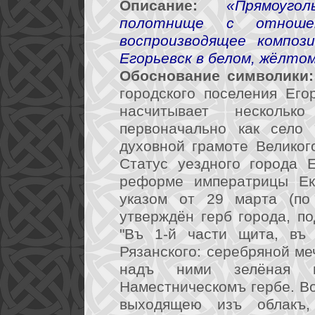
Описание:
«Прямоуго
полотнище с отноше
воспроизводящее компози
Егорьевск в белом, жёлто
Обоснование символики:
городского поселения Его
насчитывает нескольк
первоначально как село 
духовной грамоте Великог
Статус уездного города 
реформе императрицы Ек
указом от 29 марта (по
утверждён герб города, по
"Въ 1-й части щита, въ 
Рязанского: серебряной ме
надъ ними зелёная 
Наместническомъ гербе. Во
выходящею изъ облакъ,