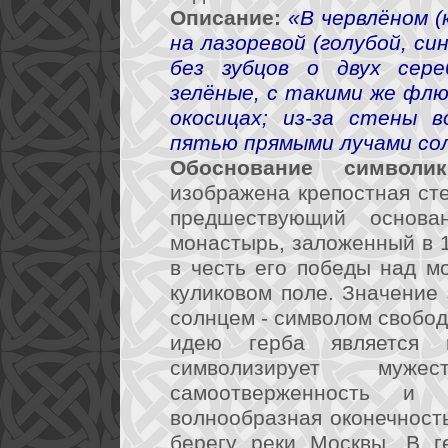
Описание:
«В червлёном (
на лазоревой (голубой, с
без зубцов о двух сере
зелёные, с такими же флю
окосицах; из-за стены 
пятью прямыми лучами со
Обоснование символик
изображена крепостная сте
предшествующий основа
монастырь, заложенный в 
в честь его победы над м
куликовом поле. Значение
солнцем - символом свобо
идею герба является 
символизирует мужес
самоотверженность и 
волнообразная оконечность
берегу реки Москвы. В г