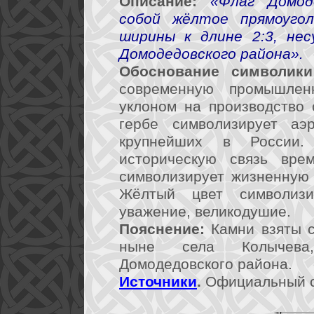
Описание:
«Флаг Домод
собой жёлтое прямоуго
ширины к длине 2:3, не
Домодедовского района».
Обоснование символики
современную промышлен
уклоном на производство 
гербе символизирует аэ
крупнейших в России.
историческую связь вре
символизирует жизненную с
Жёлтый цвет символизир
уважение, великодушие.
Пояснение:
Камни взяты с 
ныне села Колычева
Домодедовского района.
Источники
.
Официальный 