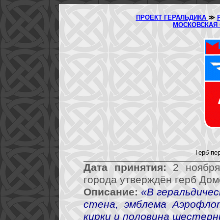
ПРОЕКТ ГЕРАЛЬДИКА
≫
МОСКОВСКАЯ
Герб пе
Дата принятия:
2 ноября
города утверждён герб Дом
Описание:
«В геральдиче
стена, эмблема Аэрофло
кирки и половина шестерн