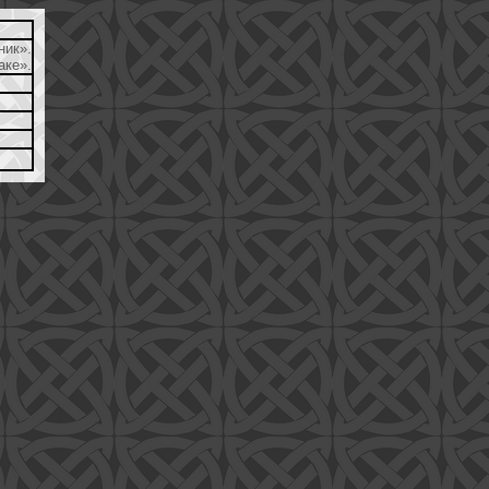
ик».
аке».