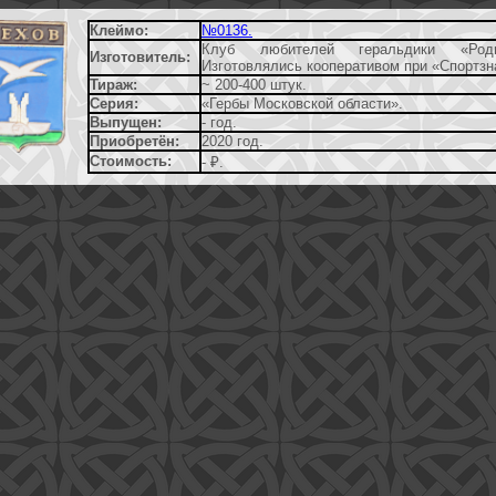
Клеймо:
№0136.
Клуб любителей геральдики «Родн
Изготовитель:
Изготовлялись кооперативом при «Спортзн
Тираж:
~ 200-400 штук.
Серия:
«Гербы Московской области».
Выпущен:
- год.
Приобретён:
2020 год.
Стоимость:
- ₽.