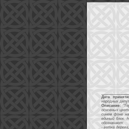
Дата приняти
народных депут
Описание:
"Г
основных цвета
синем фоне на
единый блок. 
обозначают:
- ветка дерева