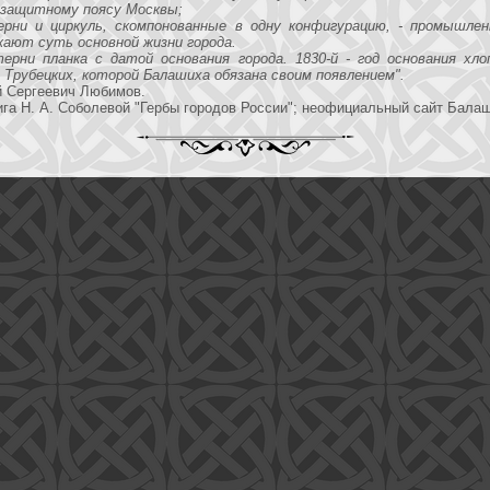
 защитному поясу Москвы;
рни и циркуль, скомпонованные в одну конфигурацию, - промышлен
ают суть основной жизни города.
ерни планка с датой основания города. 1830-й - год основания хл
 Трубецких, которой Балашиха обязана своим появлением".
 Сергеевич Любимов.
га Н. А. Соболевой "Гербы городов России"; неофициальный сайт Бала