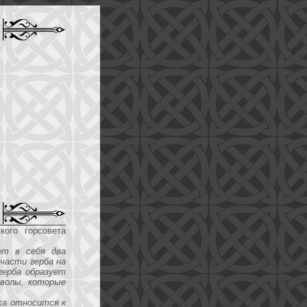
ого горсовета
ет в себя два
 части герба на
герба образует
мволы, которые
иха относится к