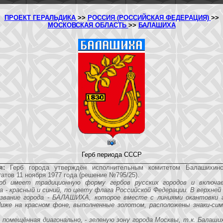
ПРОЕКТ ГЕРАЛЬДИКА
>>
РОССИЯ (РОССИЙСКАЯ ФЕДЕРАЦИЯ)
>>
МОСКОВСКАЯ ОБЛАСТЬ
>>
БАЛАШИХА
Герб периода СССР
я:
Герб города утверждён исполнительным комитетом Балашихинск
атов 11 ноября 1977 года (решение №795/25).
ерб имеет традиционную форму гербов русских городов и включа
 - красный и синий, по цвету флага Российской Федерации. В верхней
звание города - БАЛАШИХА, которое вместе с линиями окантовки 
Ниже на красном фоне, выполненные золотом, расположены знаки-си
, помещённая диагонально, - зеленую зону города Москвы, т.к. Балаш