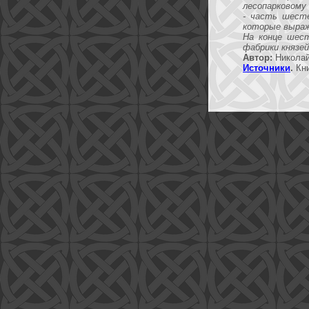
лесопарковому
- часть шесте
которые выраж
На конце шест
фабрики князей
Автор:
Николай
Источники
.
Кни