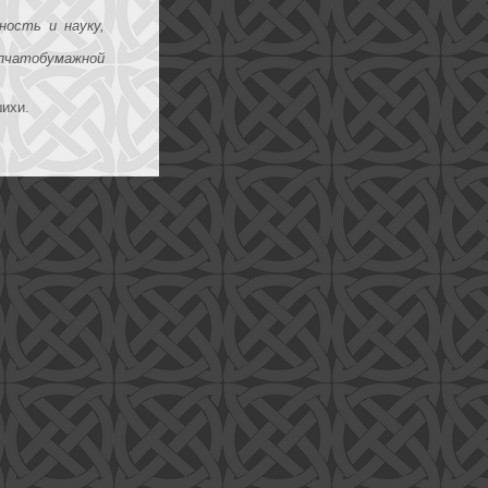
ность и науку,
опчатобумажной
шихи.