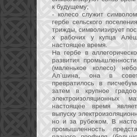
к будущему;
- колесо служит символом
гербе сельского поселени
трижды, символизирует пос
х рабочих у купца Алёш
настоящее время.
На гербе в аллегорическ
развития промышленности
(маленькое колесо) неб
Ал`шина, она в совет
превратилось в писчебум
затем в крупное градоо
электроизоляционных м
настоящее время являе
выпуску электроизоляционн
но и за рубежом. В наст
промышленность предст
разного профиля (большо