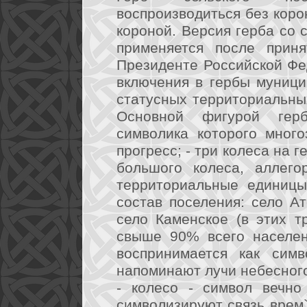
воспроизводиться без коро
короной. Версия герба со 
применяется после приня
Президенте Российской Фе
включения в гербы муниц
статусных территориальны
Основной фигурой герб
символика которого много
прогресс; - три колеса на 
большого колеса, аллего
территориальные единицы
состав поселения: село А
село Каменское (в этих т
свыше 90% всего населени
воспринимается как симв
напоминают лучи небесного
- колесо - символ вечно
символизируют связь врем`