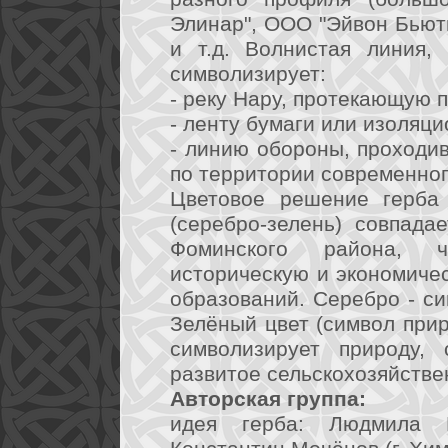
Элинар", ООО "Эйвон Бьют
и т.д. Волнистая линия,
символизирует:
- реку Нару, протекающую 
- ленту бумаги или изоляц
- линию обороны, проходив
по территории современног
Цветовое решение герба 
(серебро-зелень) совпада
Фоминского района, ч
историческую и экономиче
образований. Серебро - си
Зелёный цвет (символ прир
символизирует природу,
развитое сельскохозяйстве
Авторская группа:
идея герба: Людмила К