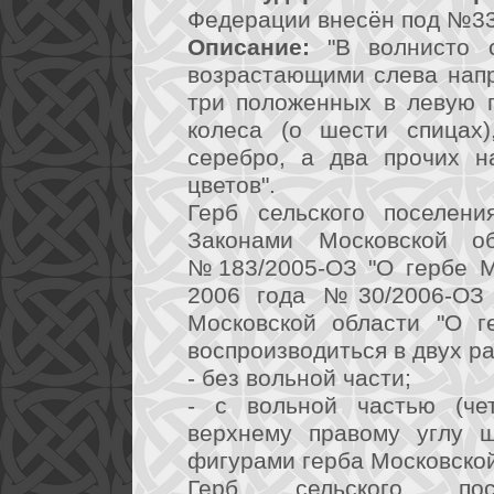
Федерации внесён под №33
Описание:
"В волнисто с
возрастающими слева напр
три положенных в левую 
колеса (о шести спицах)
серебро, а два прочих н
цветов".
Герб сельского поселени
Законами Московской 
№183/2005-ОЗ "О гербе М
2006 года №30/2006-ОЗ 
Московской области "О г
воспроизводиться в двух р
- без вольной части;
- с вольной частью (че
верхнему правому углу 
фигурами герба Московской
Герб сельского пос