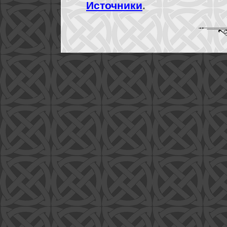
Источники
.