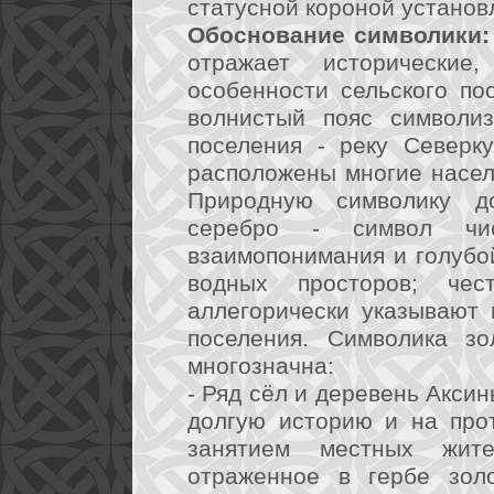
статусной короной установ
Обоснование символики:
отражает исторические
особенности сельского по
волнистый пояс символи
поселения - реку Северк
расположены многие насел
Природную символику до
серебро - символ чи
взаимопонимания и голубой
водных просторов; чес
аллегорически указывают 
поселения. Символика зо
многозначна:
- Ряд сёл и деревень Аксин
долгую историю и на про
занятием местных жите
отраженное в гербе зол