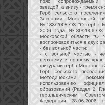
пояс, сопровождаемый 
звездой, а внизу - тремя сн
Герб сельского поселени
Законами Московской 
№183/2005-ОЗ "О гербе М
2006 года №30/2006-ОЗ 
Московской области "О г
воспроизводиться в двух р
- без вольной части;
- с вольной частью - че
верхнему и правому краю
фигурами герба Московской
Герб сельского поселени
Методическими реком
использованию официа
образований (Раздел 2, Гла
геральдическим Совет
Федерации 28.06.2006 г