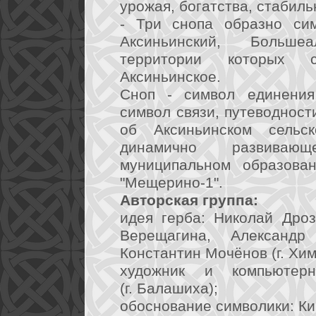
урожая, богатства, стабиль
- Три снопа образно сим
Аксиньинский, Больше
территории которых с
Аксиньинское.
Сноп - символ единения,
символ связи, путеводност
об Аксиньинском сельс
динамично развивающ
муниципальном образован
"Мещерино-1".
Авторская группа:
идея герба: Николай Дроз
Верещагина, Александр
Константин Мочёнов (г. Хим
художник и компьютер
(г. Балашиха);
обоснование символики: Кир