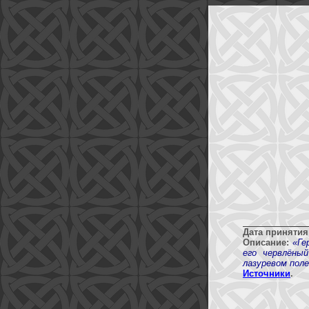
Дата принятия
Описание:
«Ге
его червлёны
лазуревом поле
Источники
.